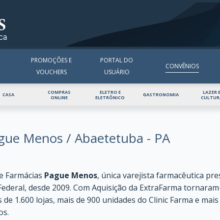
INÍCIO
QUEM SOMOS
CONVÊ
PROMOÇÕES E
PORTAL DO
CONVÊNIOS
VOUCHERS
USUÁRIO
COMPRAS
ELETRO E
LAZER 
CASA
GASTRONOMIA
ONLINE
ELETRÔNICO
CULTUR
gue Menos / Abaetetuba - PA
e Farmácias
Pague Menos
, única varejista farmacêutica pr
 Federal, desde 2009. Com Aquisição da ExtraFarma tornaram-
 de 1.600 lojas, mais de 900 unidades do Clinic Farma e mai
os.