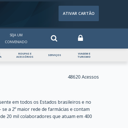
ATIVAR CARTÃO
NIOS
SEJA UM CONVENIADO
TENHA SEU CLUBE
SEJA UM
CONVENIADO
E
ROUPAS E
VIAGEM E
SERVIÇOS
A
ACESSÓRIOS
TURISMO
48620 Acessos
esente em todos os Estados brasileiros e no
 se a 2º maior rede de farmácias e contam
s de 20 mil colaboradores que atuam em 400