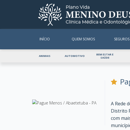
INÍCIO
QUEM SOMOS
SEGUROS
BEM ESTAR E
ANIMAIS
AUTOMOTIVO
SAÚDE
Pa
A Rede d
Distrito
com mais
municípi